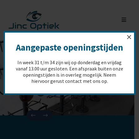
×
Aangepaste openingstijden
In week
31 t/m 34
zijn wij op
donderdag en vrijdag
vanaf 13.00 uur gesloten
. Een afspraak buiten onze
openingstijden is in overleg mogelijk. Neem
hiervoor gerust contact met ons op.