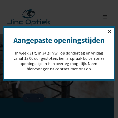
×
Aangepaste openingstijden
In week
31 t/m 34
zijn wij op
donderdag en vrijdag
vanaf 13.00 uur gesloten
. Een afspraak buiten onze
openingstijden is in overleg mogelijk. Neem
hiervoor gerust contact met ons op.