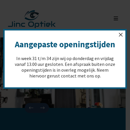
×
Aangepaste openingstijden
In week
31 t/m 34
zijn wij op
donderdag en vrijdag
vanaf 13.00 uur gesloten
. Een afspraak buiten onze
openingstijden is in overleg mogelijk. Neem
hiervoor gerust contact met ons op.