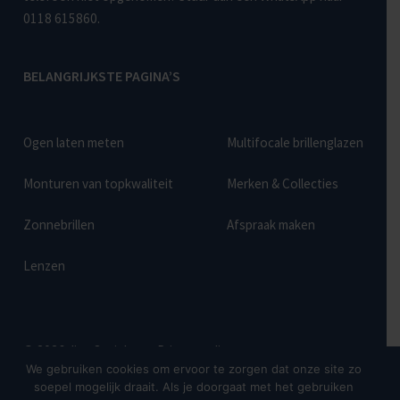
0118 615860
.
BELANGRIJKSTE PAGINA’S
Ogen laten meten
Multifocale brillenglazen
Monturen van topkwaliteit
Merken & Collecties
Zonnebrillen
Afspraak maken
Lenzen
© 2026 Jinc Optiek
Privacy policy
We gebruiken cookies om ervoor te zorgen dat onze site zo
soepel mogelijk draait. Als je doorgaat met het gebruiken
Realisatie:
Searacon